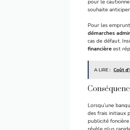
pour le cautionne
souhaite anticipe
Pour les emprunteu
démarches admin
cas de défaut. Ins
financière
est rép
A LIRE :
Coût d'
Conséquences
Lorsqu’une banq
des frais initiaux 
publicité foncièr
révèle plus rapid