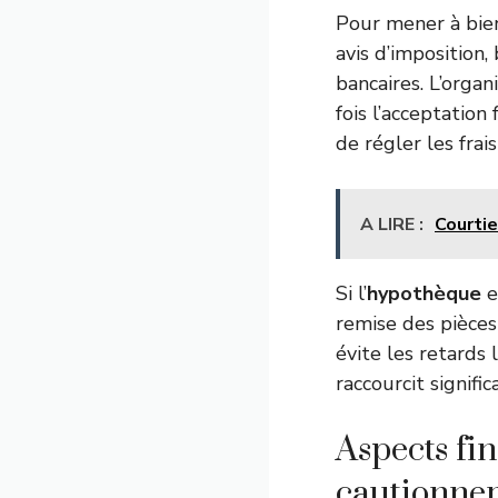
Pour mener à bien 
avis d’imposition,
bancaires. L’orga
fois l’acceptation
de régler les frai
A LIRE :
Courtie
Si l’
hypothèque
e
remise des pièces 
évite les retards 
raccourcit signifi
Aspects fin
cautionne