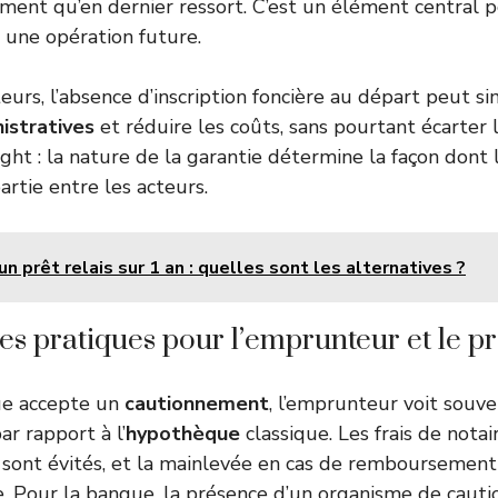
ment qu’en dernier ressort. C’est un élément central 
r une opération future.
rs, l’absence d’inscription foncière au départ peut sim
istratives
et réduire les coûts, sans pourtant écarter 
ight : la nature de la garantie détermine la façon dont 
artie entre les acteurs.
un prêt relais sur 1 an : quelles sont les alternatives ?
 pratiques pour l’emprunteur et le pr
ue accepte un
cautionnement
, l’emprunteur voit souv
par rapport à l’
hypothèque
classique. Les frais de notair
e sont évités, et la mainlevée en cas de remboursement
e. Pour la banque, la présence d’un organisme de caut