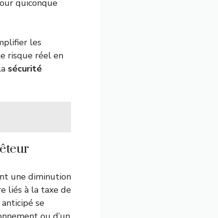
pour quiconque
plifier les
le risque réel en
la
sécurité
êteur
ent une diminution
e liés à la taxe de
 anticipé se
ionnement ou d’un