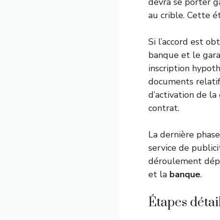
devra se porter g
au crible. Cette é
Si l’accord est o
banque et le gara
inscription hypoth
documents relati
d’activation de l
contrat.
La dernière phase 
service de publici
déroulement dépe
et la
banque
.
Étapes détai