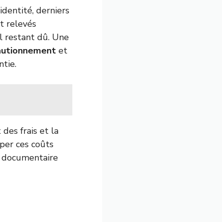
identité, derniers
et relevés
l restant dû. Une
autionnement
et
ntie.
des frais et la
iper ces coûts
on documentaire