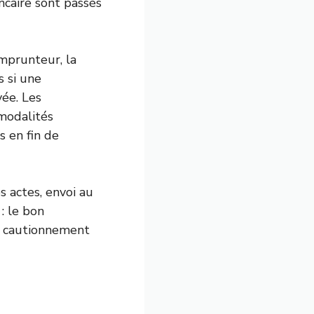
ncaire sont passés
emprunteur, la
s si une
vée. Les
 modalités
s en fin de
s actes, envoi au
 : le bon
e cautionnement