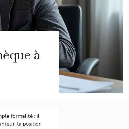
hèque à
le formalité : il
nteur, la position