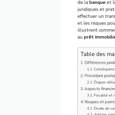
de la
banque
et l
juridiques et pra
effectuer un tran
et les risques po
illustrent comme
au
prêt immobili
Table des ma
Différences juri
Conséquence
Procédure prati
Étapes déta
Aspects financie
Fiscalité et
Risques et points
Étude de cas
Articles simil