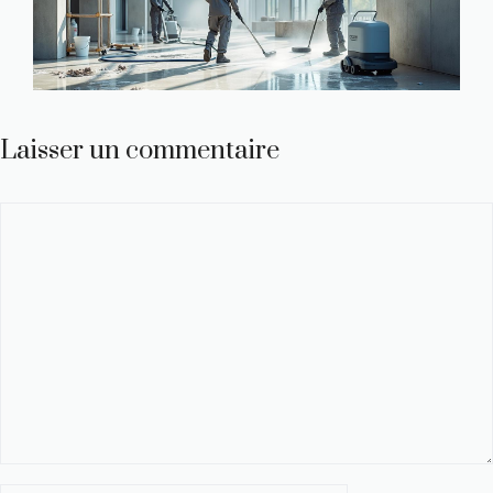
Laisser un commentaire
Commentaire