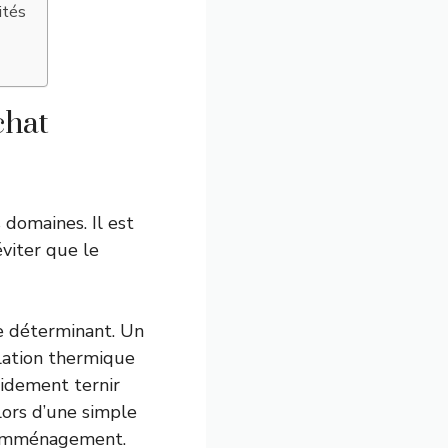
ités
chat
 domaines. Il est
éviter que le
e déterminant. Un
olation thermique
pidement ternir
lors d’une simple
l’emménagement.