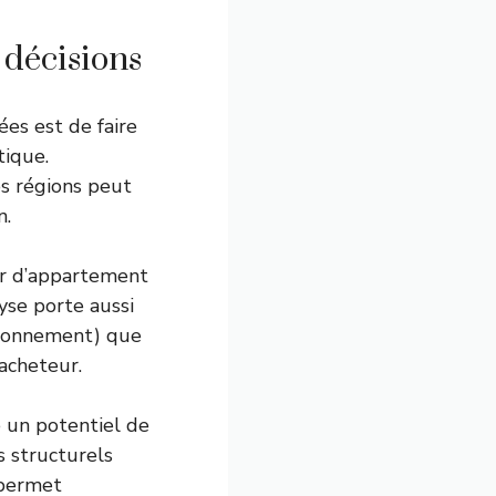
 décisions
es est de faire
tique.
s régions peut
n.
eur d’appartement
yse porte aussi
vironnement) que
’acheteur.
e un potentiel de
s structurels
 permet