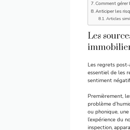
Comment gérer la
Anticiper les ris
Articles simil
Les source
immobilie
Les regrets post-
essentiel de les r
sentiment négatif
Premièrement, les
problème d’humidi
ou phonique, une 
l’expérience du n
inspection, appar