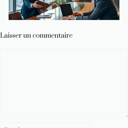
Laisser un commentaire
Commentaire
Nom