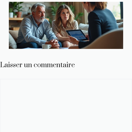
Laisser un commentaire
Commentaire