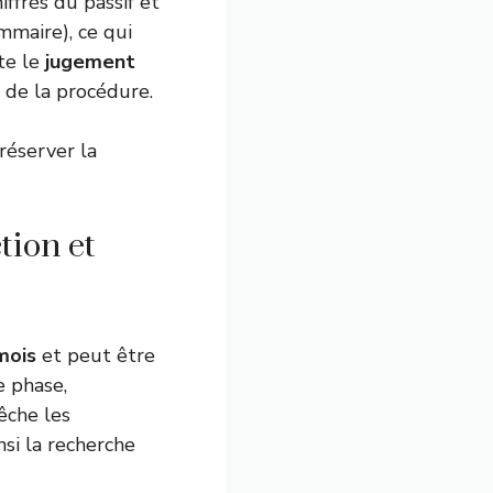
iffrés du passif et
ommaire), ce qui
te le
jugement
s de la procédure.
réserver la
tion et
mois
et peut être
 phase,
êche les
nsi la recherche