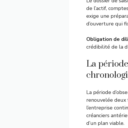
Le dossier de sais
de l’actif, compte
exige une prépara
d’ouverture qui f
Obligation de di
crédibilité de la 
La période 
chronolog
La période d’obse
renouvelée deux 
l’entreprise cont
créanciers antérie
d’un plan viable.