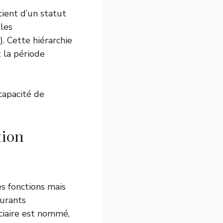
cient d’un statut
les
). Cette hiérarchie
 la période
capacité de
tion
s fonctions mais
ourants
iciaire est nommé,