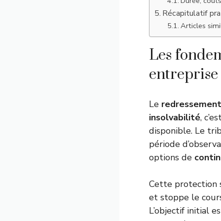
Durée, coûts
Récapitulatif pra
Articles simil
Les fondem
entreprise 
Le
redressement 
insolvabilité
, c’e
disponible. Le t
période d’observa
options de
contin
Cette protection 
et stoppe le cour
L’objectif initial