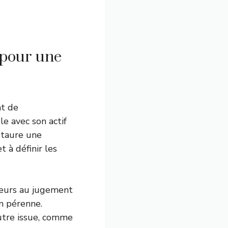
 pour une
at de
le avec son actif
staure une
 à définir les
eurs au jugement
on pérenne.
 autre issue, comme