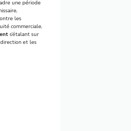
cadre une période
issaire,
contre les
nuité commerciale,
ent
s’étalant sur
direction et les