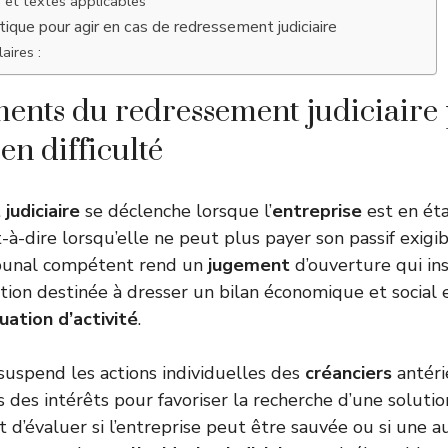
 et textes applicables
tique pour agir en cas de redressement judiciaire
aires :
ents du redressement judiciaire
en difficulté
judiciaire
se déclenche lorsque l’
entreprise
est en ét
st-à-dire lorsqu’elle ne peut plus payer son passif exigib
ribunal compétent rend un
jugement
d’ouverture qui in
tion destinée à dresser un bilan économique et social et
uation d’activité
.
suspend les actions individuelles des
créanciers
antéri
s des intérêts pour favoriser la recherche d’une soluti
 est d’évaluer si l’entreprise peut être sauvée ou si une