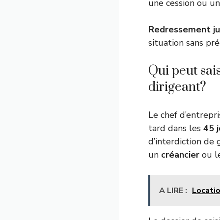
une cession ou u
Redressement jud
situation sans préc
Qui peut sai
dirigeant?
Le chef d’entrepr
tard dans les
45 j
d’interdiction de
un
créancier
ou le
A LIRE :
Locatio