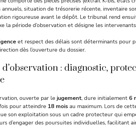
ine comporte des pièces précises (extrait K-bis, états ch
s annuels, situation de trésorerie récente, inventaire s
tion rigoureuse avant le dépôt. Le tribunal rend ensui
ixe la période d’observation et désigne les intervenant
ligence
et respect des délais sont déterminants pour p
direction dès l’ouverture du dossier.
d’observation : diagnostic, protec
ie
rvation, ouverte par le
jugement
, dure initialement
6 
fois pour atteindre
18 mois
au maximum. Lors de cette
inue son exploitation sous un cadre protecteur qui emp
urs d’engager des poursuites individuelles, facilitant ai